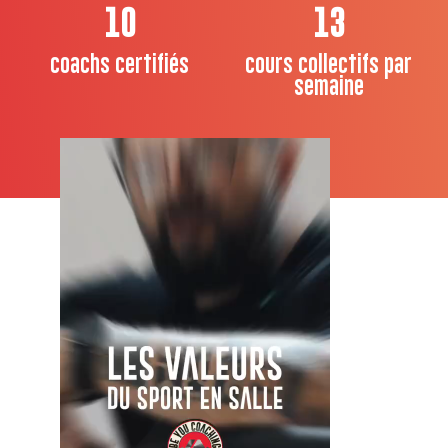
10
13
coachs certifiés
cours collectifs par
semaine