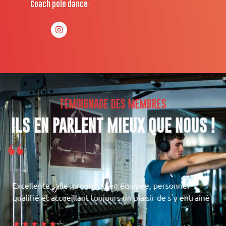
Coach pole dance
TÉMOIGNAGE DES MEMBRES
ILS EN PARLENT MIEUX QUE NOUS !
“
Excellente salle ,propre , bien équipée, personnel
qualifié et accueillant toujours un plaisir de s'y entraîné
!