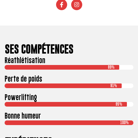
SES COMPÉTENCES
Réathlétisation
89%
Perte de poids
91%
Powerlifting
95%
Bonne humeur
100%